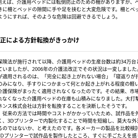
例えば、介護用ベッドには転倒防止のための柵がありますが、
きに柵とベッドの隙間に手や足を挟むと大変危険です。柵とベ
ようにすれば、そのような危険は回避できるでしょう。
正による方針転換がきっかけ
保険法が施行されて以降、介護用ベッドの生産台数は約34万台
ていましたが、2006年の介護法改正でその状況は一変しまし
が適用されるのは、「完全に起き上がれない場合」「寝返りが
のみになり、手すりにつかまって何とか起き上がれる程度の軽
介護保険がまったく適用されなくなったのです。その結果、市
れなくなった介護用ベッドの在庫も山積みになりました。大打
ネンス株式会社は方針を転換することを決断したそうです。
、従来の方法では時間やコストがかかっていたため、試作品を
く、3Dプリンターで内製化することで時間を短縮し、莫大な外
るのではないか、と考えたのです。各メーカーの製品を比較検
3Dプリンターで試作品を製作したところ、すぐに手ごたえを感