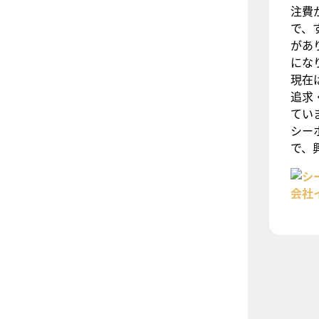
注費
で、
があ
にな
現在
追求
てい
シー
で、