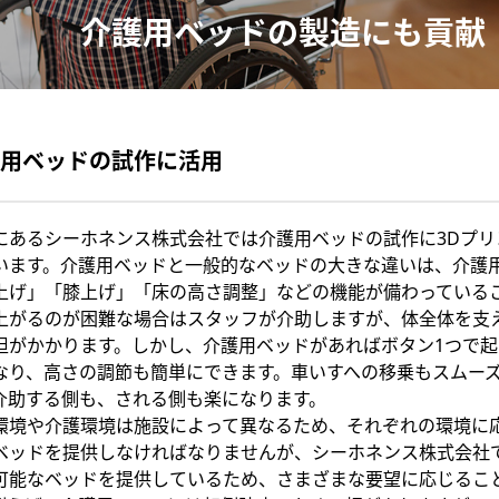
介護用ベッドの製造にも貢献
用ベッドの試作に活用
にあるシーホネンス株式会社では介護用ベッドの試作に3Dプリ
います。介護用ベッドと一般的なベッドの大きな違いは、介護
上げ」「膝上げ」「床の高さ調整」などの機能が備わっている
上がるのが困難な場合はスタッフが介助しますが、体全体を支
担がかかります。しかし、介護用ベッドがあればボタン1つで
なり、高さの調節も簡単にできます。車いすへの移乗もスムー
介助する側も、される側も楽になります。
環境や介護環境は施設によって異なるため、それぞれの環境に
ベッドを提供しなければなりませんが、シーホネンス株式会社
可能なベッドを提供しているため、さまざまな要望に応じるこ