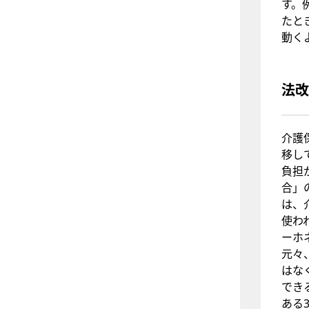
す。
たと
動く
法改
介護
移し
負担
合」
は、
使わ
ーホ
元々
はな
でき
ある