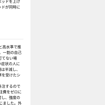
ベッドを上げ
ッドが同時に
と高水準で推
た。一割の自己
打てない場
い症状の人に
場は半減し、
撃を受けたシ
外注するので
注費をゼロに
討し、強度の
じました。外