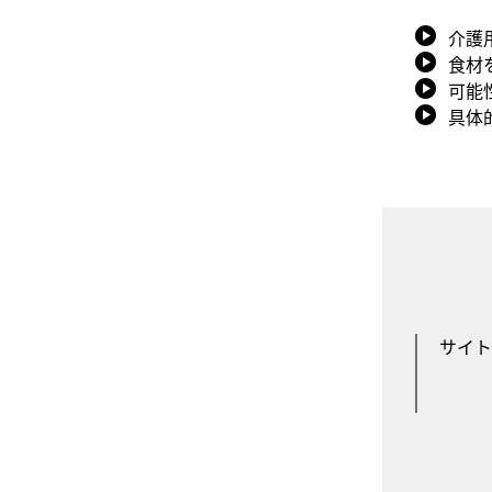
介護
食材
可能
具体
サイト