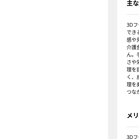
主な
3D
でき
感や
介護
ん。
さや
理を
く、
理を
つな
メリ
3D