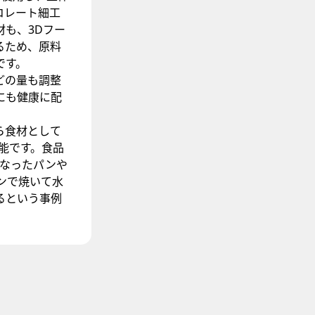
コレート細工
も、3Dフー
るため、原料
です。
どの量も調整
にも健康に配
ら食材として
能です。食品
くなったパンや
ンで焼いて水
るという事例