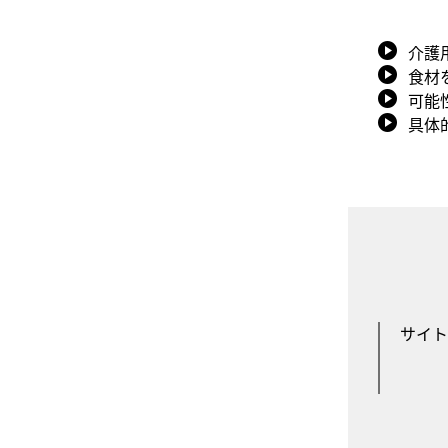
介護
食材
可能
具体
サイト