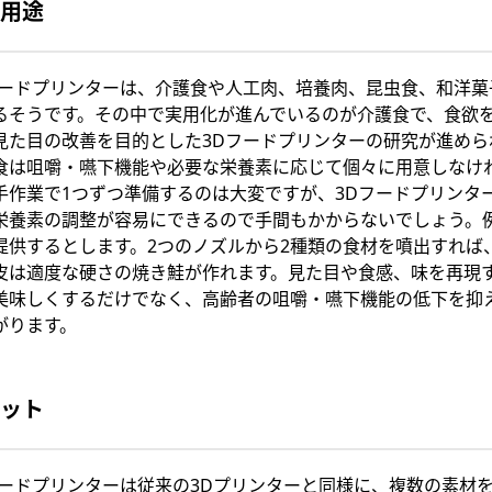
用途
フードプリンターは、介護食や人工肉、培養肉、昆虫食、和洋菓
るそうです。その中で実用化が進んでいるのが介護食で、食欲
見た目の改善を目的とした3Dフードプリンターの研究が進めら
食は咀嚼・嚥下機能や必要な栄養素に応じて個々に用意しなけ
手作業で1つずつ準備するのは大変ですが、3Dフードプリンタ
栄養素の調整が容易にできるので手間もかからないでしょう。
提供するとします。2つのノズルから2種類の食材を噴出すれば
皮は適度な硬さの焼き鮭が作れます。見た目や食感、味を再現
美味しくするだけでなく、高齢者の咀嚼・嚥下機能の低下を抑
がります。
ット
フードプリンターは従来の3Dプリンターと同様に、複数の素材