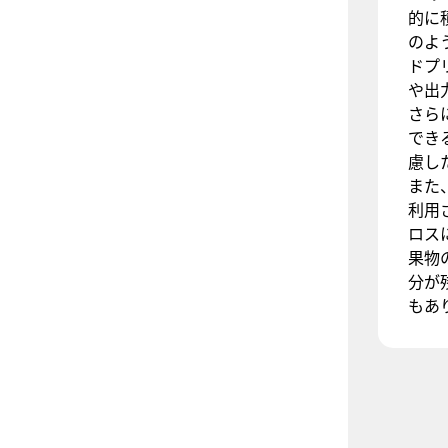
的に
のよ
ドプ
や出
さら
でき
慮し
また
利用
ロス
果物
分が
もあ