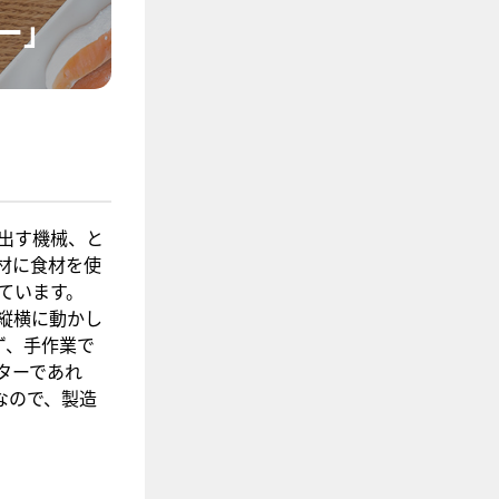
ー」
出す機械、と
材に食材を使
ています。
縦横に動かし
ず、手作業で
ターであれ
なので、製造