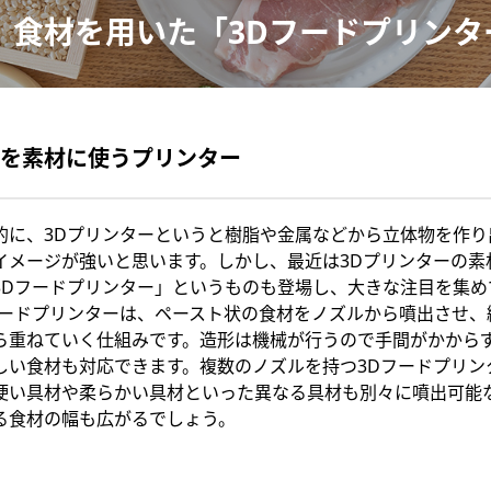
食材を用いた「3Dフードプリンタ
を素材に使うプリンター
的に、3Dプリンターというと樹脂や金属などから立体物を作り
イメージが強いと思います。しかし、最近は3Dプリンターの素
3Dフードプリンター」というものも登場し、大きな注目を集め
フードプリンターは、ペースト状の食材をノズルから噴出させ、
ら重ねていく仕組みです。造形は機械が行うので手間がかから
しい食材も対応できます。複数のノズルを持つ3Dフードプリン
硬い具材や柔らかい具材といった異なる具材も別々に噴出可能
る食材の幅も広がるでしょう。