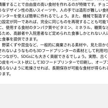
積層することで自由度の高い食材を作れるのが特徴です。チョ
うなデザイン性の高いスイーツや、人の手では造形が難しい食材
リンターを使えば簡単に作れるでしょう。また、機械で製造す
力設定が同一であれば、完全に同じものを再現することも可能
に、使用する食材のタンパク質やビタミン、ミネラル、糖質な
るため、高齢者や入院患者など定められた食事しかとれない人
た食事を提供できます。
、野菜くずや昆虫など、一般的に廃棄される素材や、見た目か
されないようなものも3Dフードプリンターの素材として利用可
につながり、SDGsにも大きく貢献できるでしょう。実際、古
の皮をペースト状にして3Dフードプリンターで印刷し、オーブ
残らないように乾燥させれば、長期保存が可能な食材が得られ
ります。